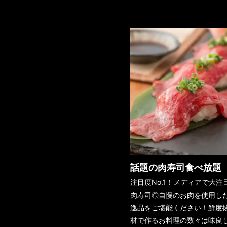
話題の肉寿司食べ放題
注目度No.1！メディアで大注
肉寿司◎自慢のお肉を使用し
逸品をご堪能ください！鮮度
材で作るお料理の数々は味良