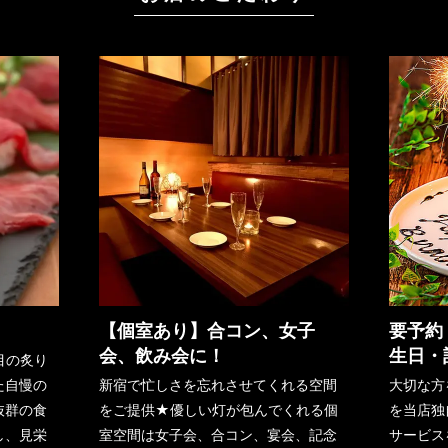
【個室あり】合コン、女子
要予約
会、飲み会に！
生日・
目の炙り
た自慢の
新宿で忙しさを忘れさせてくれる空間
大切な方
抜群の食
をご提供★優しい灯が包んでくれる個
を当店独
し、見栄
室空間は女子会、合コン、宴会、記念
サービス