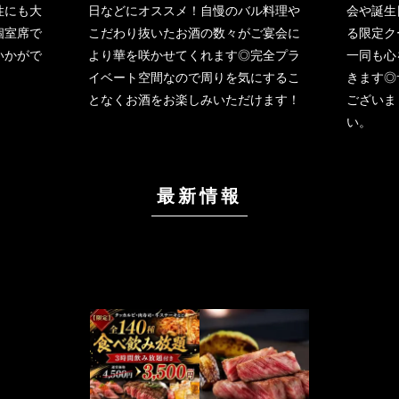
性にも大
日などにオススメ！自慢のバル料理や
会や誕生
個室席で
こだわり抜いたお酒の数々がご宴会に
る限定ク
いかがで
より華を咲かせてくれます◎完全プラ
一同も心
イベート空間なので周りを気にするこ
きます◎
となくお酒をお楽しみいただけます！
ございま
い。
最新情報