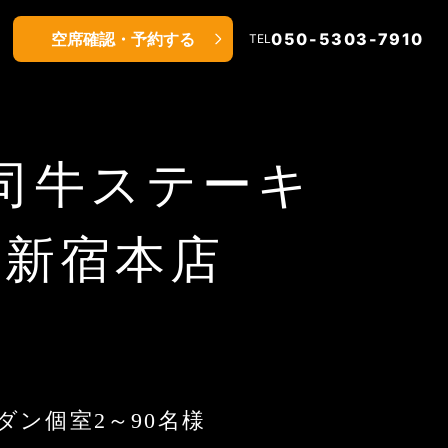
空席確認・予約する
050-5303-7910
TEL
司牛ステーキ
 新宿本店
ダン個室2～90名様